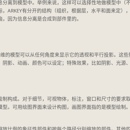
息分离到模型中。举例来说，这样可以选择性地做模型中（
，ARKEY有分开的结构（组织，根据层，水平和面来定），
恼，因为信息分离是合成到部件里的。
个3维的模型可以从任何角度来显示它的透视和平行投影。这
。阴影、动画、颜色可以设定；特殊效果，比如阴影、光源
制构成。对于细节，可视物体，标注，窗口和尺寸的要求取决
模型。可用绘图界面来设计构图，画图界面指的是模型绘制
。
缩放比例的象征性部件和按每个路径分别缩放的部件。其他